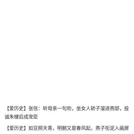
【爱历史】张信：听母亲一句劝，坐女人轿子溜进燕邸，投
诚朱棣后成宠臣
【爱历史】如豆照天青，明朝又是春风起，燕子衔泥入画屏