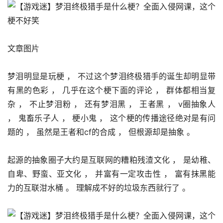
文章图片
梦泪明显是玩梗 ， 不过这个梦泪终极猎手的诞生却明显带
有黑的色彩 ， 几乎在这个梗下面的评论 ， 群体都相当复
杂 ， 不止梦泪粉 ， 还有梦泪黑 ， 王者黑 ， v圈抽象人 
， 鬼畜乐子人 ， 梗小鬼 ， 这个梗的传播途径绝对是有问
题的 ， 虽然是王者和cf的合成 ， 但根源却是抽象 。 
起源的抽象圈子大约是互联网的糟粕残渣文化 ， 是幼稚、
自卑、野蛮、亚文化 ， 并富有一定攻击性 ， 富有抹黑能
力的互联泔水桶 。 理解成不好的垃圾东西就行了 。 