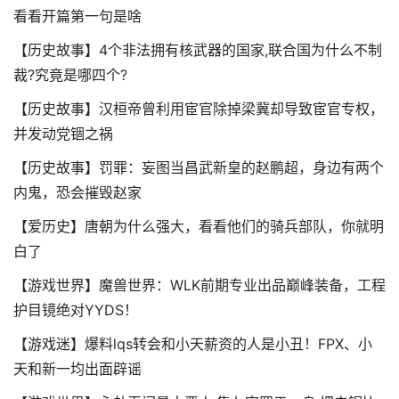
看看开篇第一句是啥
【历史故事】4个非法拥有核武器的国家,联合国为什么不制
裁?究竟是哪四个?
【历史故事】汉桓帝曾利用宦官除掉梁冀却导致宦官专权，
并发动党锢之祸
【历史故事】罚罪：妄图当昌武新皇的赵鹏超，身边有两个
内鬼，恐会摧毁赵家
【爱历史】唐朝为什么强大，看看他们的骑兵部队，你就明
白了
【游戏世界】魔兽世界：WLK前期专业出品巅峰装备，工程
护目镜绝对YYDS！
【游戏迷】爆料lqs转会和小天薪资的人是小丑！FPX、小
天和新一均出面辟谣